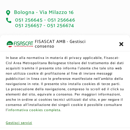
Bologna - Via Milazzo 16
051 256645 - 051 256646
051 256657 - 051 256674
Orari di ricevimento lavoratori:
FISASCAT AMB - Gestisci
consenso
Martedì: 14.00 - 17.00 → Accesso libero
Giovedì: 14.00 - 17.00 → Su appuntamento
Sabato: 9.00 - 12.00 → Su appuntamento
In base alla normativa in materia di privacy applicabile, Fisascat-
Cisl Area Metropolitana Bolognese titolare del trattamento dei dati
acquisiti tramite il presente sito informa l’utente che tale sito web
non utilizza cookie di profilazione al fine di inviare messaggi
Newsletter
pubblicitari in linea con le preferenze manifestate nell'ambito della
navigazione in rete. Il presente sito installa cookies di terze parti.
La prosecuzione della navigazione, compreso lo scroll ed il click su
elementi del sito, equivale a consenso. Per maggiori informazioni,
Iscriviti alla nostra Newsletter
anche in ordine ai cookies tecnici utilizzati dal sito, e per negare il
consenso all’installazione dei singoli cookie è possibile consultare
l’
informativa cookies completa
.
Gestisci servizi
English
French
Italian