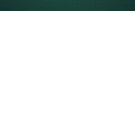
Consulenze, Controllo
buste paga e TFR,
ufficio vertenze