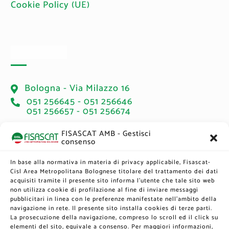
Cookie Policy (UE)
Sedi e Orari
Bologna - Via Milazzo 16
051 256645 - 051 256646
051 256657 - 051 256674
Orari di ricevimento lavoratori:
FISASCAT AMB - Gestisci
consenso
Martedì: 14.00 - 17.00 → Accesso libero
Giovedì: 14.00 - 17.00 → Su appuntamento
In base alla normativa in materia di privacy applicabile, Fisascat-
Sabato: 9.00 - 12.00 → Su appuntamento
Cisl Area Metropolitana Bolognese titolare del trattamento dei dati
acquisiti tramite il presente sito informa l’utente che tale sito web
non utilizza cookie di profilazione al fine di inviare messaggi
pubblicitari in linea con le preferenze manifestate nell'ambito della
Newsletter
navigazione in rete. Il presente sito installa cookies di terze parti.
La prosecuzione della navigazione, compreso lo scroll ed il click su
elementi del sito, equivale a consenso. Per maggiori informazioni,