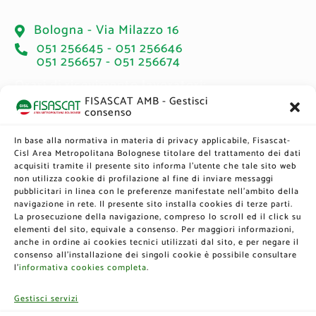
Bologna - Via Milazzo 16
051 256645 - 051 256646
051 256657 - 051 256674
Orari di ricevimento lavoratori:
FISASCAT AMB - Gestisci
consenso
Martedì: 14.00 - 17.00 → Accesso libero
Giovedì: 14.00 - 17.00 → Su appuntamento
Sabato: 9.00 - 12.00 → Su appuntamento
In base alla normativa in materia di privacy applicabile, Fisascat-
Cisl Area Metropolitana Bolognese titolare del trattamento dei dati
acquisiti tramite il presente sito informa l’utente che tale sito web
non utilizza cookie di profilazione al fine di inviare messaggi
Newsletter
pubblicitari in linea con le preferenze manifestate nell'ambito della
navigazione in rete. Il presente sito installa cookies di terze parti.
La prosecuzione della navigazione, compreso lo scroll ed il click su
elementi del sito, equivale a consenso. Per maggiori informazioni,
Iscriviti alla nostra Newsletter
anche in ordine ai cookies tecnici utilizzati dal sito, e per negare il
consenso all’installazione dei singoli cookie è possibile consultare
l’
informativa cookies completa
.
Gestisci servizi
English
French
Italian