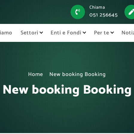
Chiama
051 256645
siamo
Settori
Enti e Fondi
Per te
Noti
Home
New booking Booking
New booking Booking