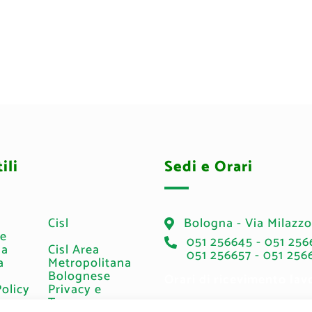
ili
Sedi e Orari
Cisl
Bologna - Via Milazzo
le
051 256645 - 051 256
ia
Cisl Area
051 256657 - 051 256
a
Metropolitana
Bolognese
Orari di ricevimento lav
Policy
Privacy e
Trasparenza
Martedì: 14.00 - 17.00 →