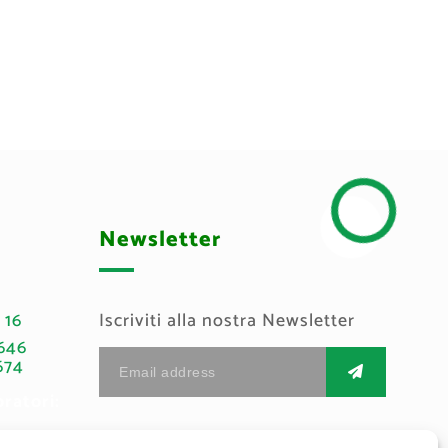
Newsletter
 16
Iscriviti alla nostra Newsletter
646
674
oratori:
English
French
Italian
 Accesso